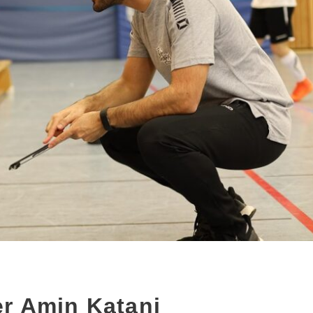
er Amin Katani