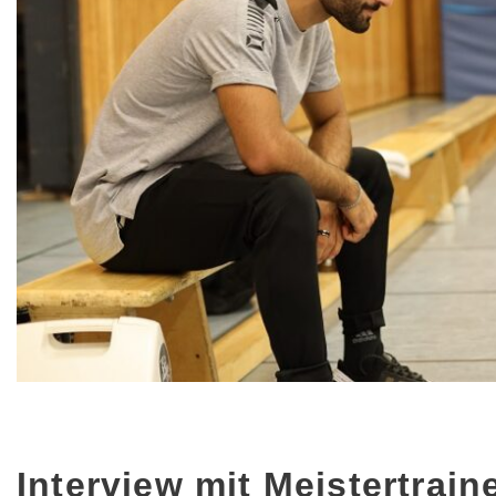
Interview mit Meistertrain