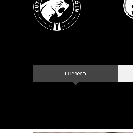
1.Herren🐾
Futsal Panthers Köln auf FuPa