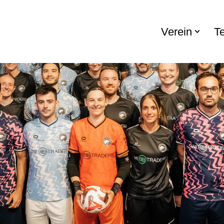
Verein
T