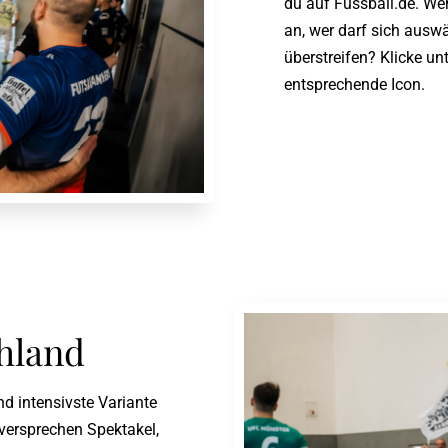
du auf Fussball.de. Wer
an, wer darf sich auswä
überstreifen? Klicke u
entsprechende Icon.
chland
und intensivste Variante
 versprechen Spektakel,